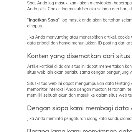
Saat Anda log masuk, kami akan menyiapkan beberapa
Anda pilih. Cookie log masuk berlaku selama dua hari, 
“
Ingatkan
Saya
“, log masuk anda akan bertahan selam
dihapus.
Jika Anda menyunting atau menerbitkan artikel, cookie
data pribadi dan hanya menunjukkan ID posting dari art
Konten yang disematkan dari situs
Artikel-artikel di dalam situs ini dapat menyertakan kon
situs web lain akan berlaku sama dengan pengunjung y
Situs-situs web ini dapat mengumpulkan data tentang
memonitor interaksi Anda dengan muatan tertanam, t
memiliki sebuah akun dan masuk ke dalam situs web te
Dengan siapa kami membagi data
Jika Anda meminta pengaturan ulang kata sandi, alama
Berapa lama kami menyimpan dat