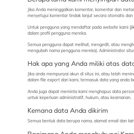
Jika Anda meninggalkan komentar, komentar dan metad
menyetujui komentar tindak lanjut secara otomatis da
Untuk pengguna yang mendaftar pada website kami (jik
dalam profil pengguna mereka.
Semua pengguna dapat melihat, mengedit, atau menghap
mengubah nama pengguna mereka). Administrator situs 
Hak apa yang Anda miliki atas da
Jika anda mempunyai akun di situs ini, atau telah me
dalam file export dari kami, termasuk data yang anda b
Anda juga dapat meminta kami menghapus data persona
untuk keperluan administratif, hukum, atau keamanan.
Kemana data Anda dikirim
Semua bentuk data berupa nama, alamat email dan lain
Bagimana Anda menghubungi Kam