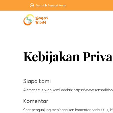
Skip
Sekolah Sensori Anak
to
content
Kebijakan Priva
Siapa kami
Alamat situs web kami adalah:
https://www.sensoriblo
Komentar
Saat pengunjung meninggalkan komentar pada situs, k