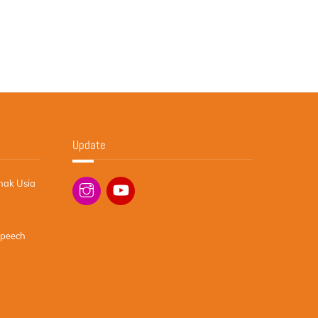
Update
nak Usia
Speech