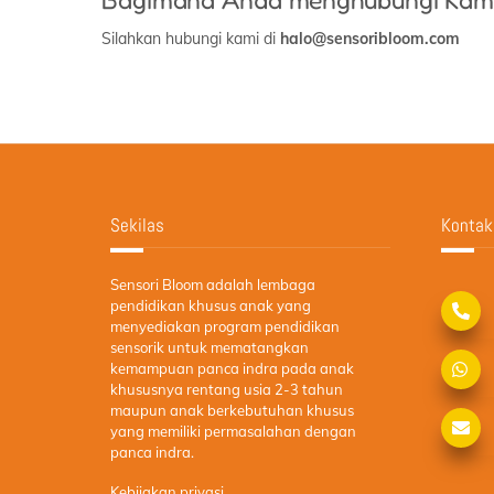
Silahkan hubungi kami di
halo@sensoribloom.com
Sekilas
Kontak
Sensori Bloom adalah lembaga
pendidikan khusus anak yang
menyediakan program pendidikan
sensorik untuk mematangkan
kemampuan panca indra pada anak
khususnya rentang usia 2-3 tahun
maupun anak berkebutuhan khusus
yang memiliki permasalahan dengan
panca indra.
Kebijakan privasi