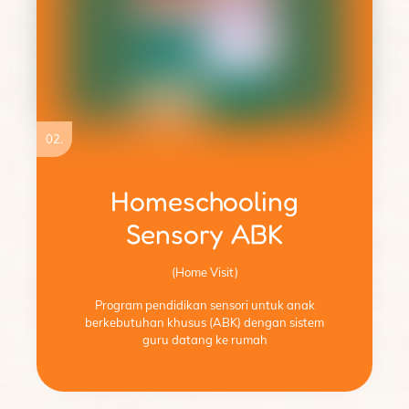
02.
Homeschooling
Sensory ABK
(Home Visit)
Program pendidikan sensori untuk anak
berkebutuhan khusus (ABK) dengan sistem
guru datang ke rumah