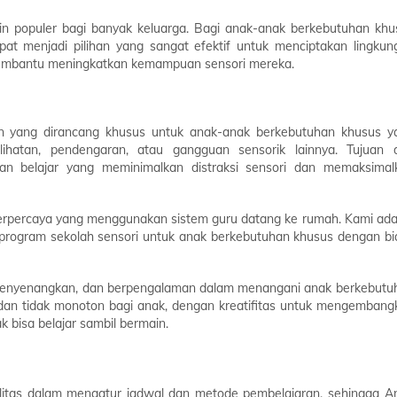
in populer bagi banyak keluarga. Bagi anak-anak berkebutuhan khu
at menjadi pilihan yang sangat efektif untuk menciptakan lingkun
membantu meningkatkan kemampuan sensori mereka.
an yang dirancang khusus untuk anak-anak berkebutuhan khusus y
lihatan, pendengaran, atau gangguan sensorik lainnya. Tujuan d
gan belajar yang meminimalkan distraksi sensori dan memaksimal
terpercaya yang menggunakan sistem guru datang ke rumah. Kami ada
 program sekolah sensori untuk anak berkebutuhan khusus dengan bi
, menyenangkan, dan berpengalaman dalam menangani anak berkebutu
dan tidak monoton bagi anak, dengan kreatifitas untuk mengembang
bisa belajar sambil bermain.
bilitas dalam mengatur jadwal dan metode pembelajaran, sehingga A