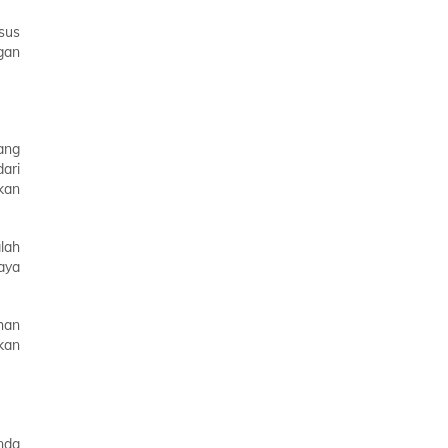
sus
gan
ang
ari
kan
lah
aya
han
kan
nda