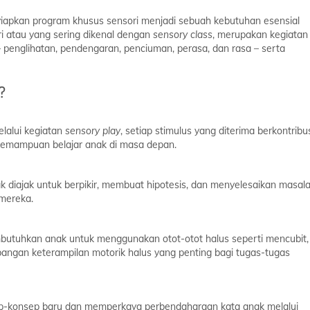
yiapkan program khusus sensori menjadi sebuah kebutuhan esensial
 atau yang sering dikenal dengan
sensory class
, merupakan kegiatan
 penglihatan, pendengaran, penciuman, perasa, dan rasa – serta
?
lalui kegiatan
sensory play
, setiap stimulus yang diterima berkontribu
kemampuan belajar anak di masa depan.
ak diajak untuk berpikir, membuat hipotesis, dan menyelesaikan masal
mereka.
embutuhkan anak untuk menggunakan otot-otot halus seperti mencubit,
gan keterampilan motorik halus yang penting bagi tugas-tugas
-konsep baru dan memperkaya perbendaharaan kata anak melalui